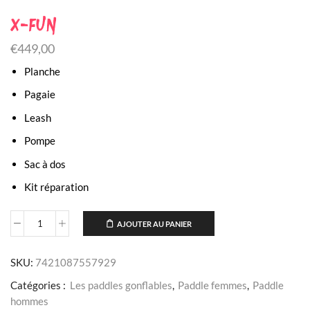
X-Fun
€
449,00
Planche
Pagaie
Leash
Pompe
Sac à dos
Kit réparation
AJOUTER AU PANIER
SKU:
7421087557929
Catégories :
Les paddles gonflables
,
Paddle femmes
,
Paddle
hommes