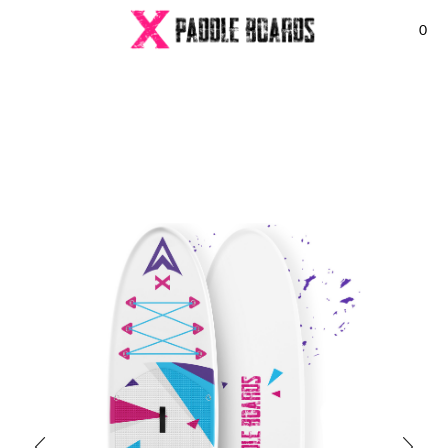
0
Accueil
Les Paddles Gonflables
Paddle Hommes