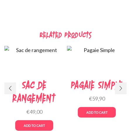
Related Products
Sac de
Pagaie Simple
rangement
€
59,90
€
49,00
ADD TO CART
ADD TO CART